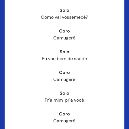
Solo
Como vai vossemecê?
Coro
Camugerê
Solo
Eu vou bem de saùde
Coro
Camugerê
Solo
Pr'a mim, pr'a você
Coro
Camugerê