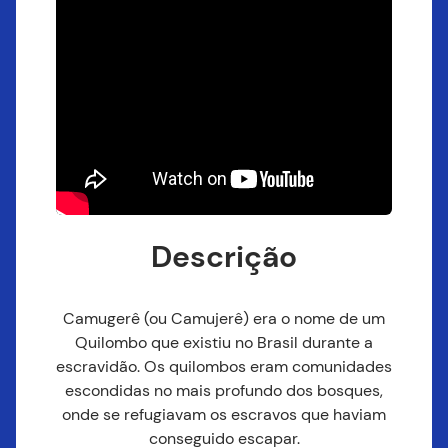
Descrição
Camugerê (ou Camujerê) era o nome de um
Quilombo que existiu no Brasil durante a
escravidão. Os quilombos eram comunidades
escondidas no mais profundo dos bosques,
onde se refugiavam os escravos que haviam
conseguido escapar.