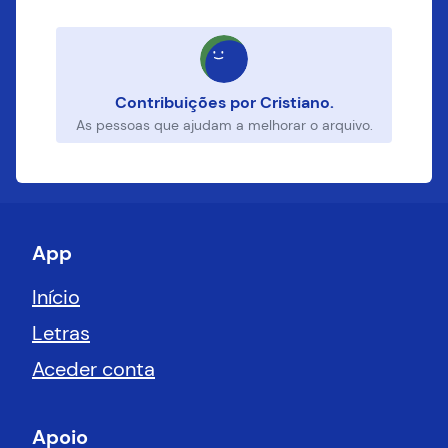
Contribuições por Cristiano.
As pessoas que ajudam a melhorar o arquivo.
App
Início
Letras
Aceder conta
Apoio